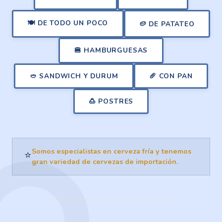
🍽️
DE TODO UN POCO
🥔
DE PATATEO
🍔
HAMBURGUESAS
🥙
SANDWICH Y DURUM
🥖
CON PAN
🍮
POSTRES
Somos especialistas en cerveza fría y tenemos
⭐
gran variedad de cervezas de importación.
La carta puede cambiar según temporada