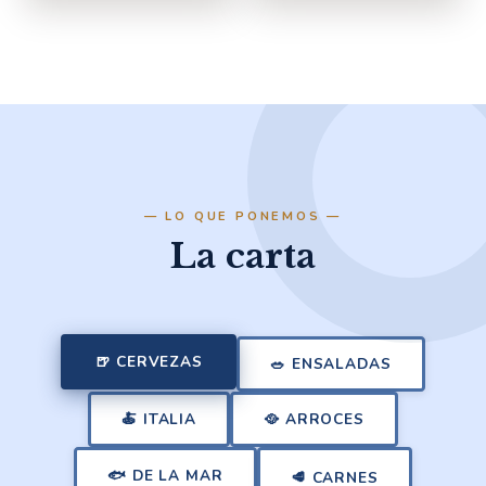
— LO QUE PONEMOS —
La carta
🍺
CERVEZAS
🥗
ENSALADAS
🍝
ITALIA
🥘
ARROCES
🐟
DE LA MAR
🥩
CARNES